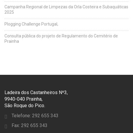
Campanha Regional de Limpezas da Orla Costeira e Subaquáticas
2025
Plogging Challenge Portugal,
Consulta pública do projeto de Regulamento do Cemitério de
Prainha
Ladeira dos Castanheiros Nº3,
9940-040 Prainha,
São Roque do Pico.
Telefone: 292 655 343
Fax: 292 655 343