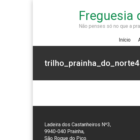
Freguesia 
Não penses só no que a prai
Início
trilho_prainha_do_norte4
Ladeira dos Castanheiros Nº3,
9940-040 Prainha,
São Roque do Pico.