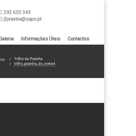
292 655 343
jfprainha@sapo.pt
Galeria
Informações Úteis
Contactos
Trilho da Prainha
cio
trilho_prainha_do_norte4