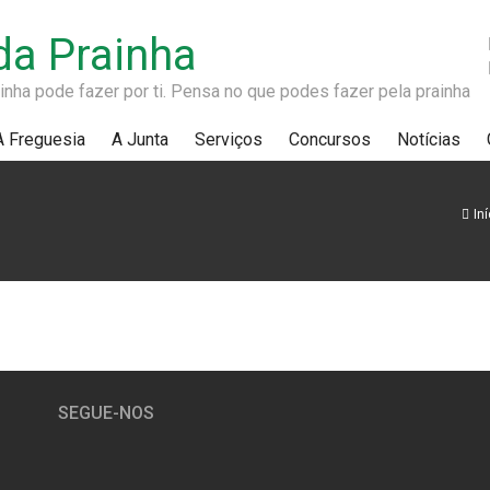
da Prainha
nha pode fazer por ti. Pensa no que podes fazer pela prainha
A Freguesia
A Junta
Serviços
Concursos
Notícias
Iní
SEGUE-NOS