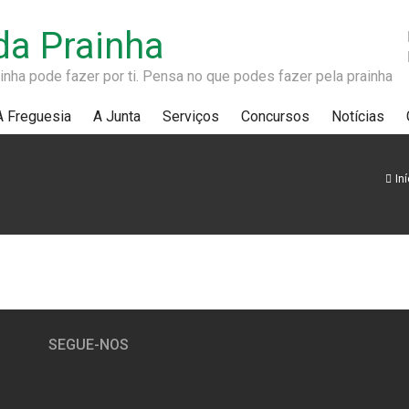
da Prainha
nha pode fazer por ti. Pensa no que podes fazer pela prainha
A Freguesia
A Junta
Serviços
Concursos
Notícias
Iní
SEGUE-NOS