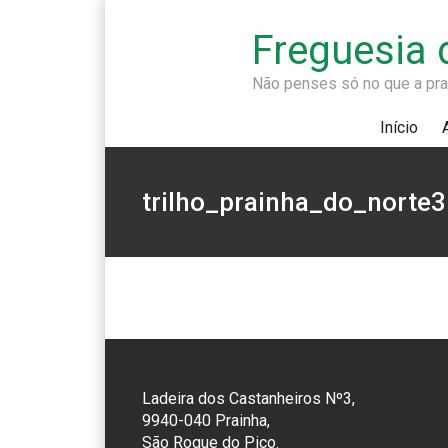
Freguesia 
Não penses só no que a prai
Início
trilho_prainha_do_norte3
Ladeira dos Castanheiros Nº3,
9940-040 Prainha,
São Roque do Pico.