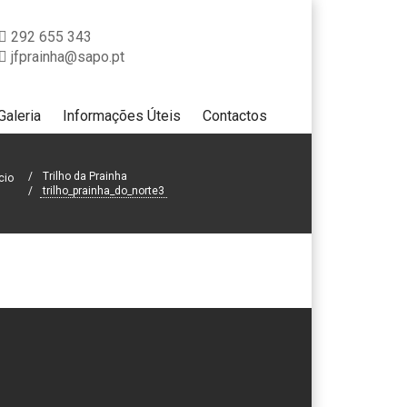
292 655 343
jfprainha@sapo.pt
Galeria
Informações Úteis
Contactos
Trilho da Prainha
cio
trilho_prainha_do_norte3