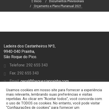
Início
Documentos Previsionais
Orçamento e Plano Plurianual 2021
Ladeira dos Castanheiros Nº3,
9940-040 Prainha,
São Roque do Pico.
Telefone: 292 655 343
Fax: 292 655 343
Email:
geral@freguesiaprainha.com
Usamos cookies em nosso site para fornecer a experiência
SEGUE-NOS
mais relevante, lembrando suas preferências e visitas
repetidas. Ao clicar em “Aceitar todos”, você concorda com
o uso de TODOS os cookies. No entanto, você pode visitar
"Configurações de cookies" para fornecer um