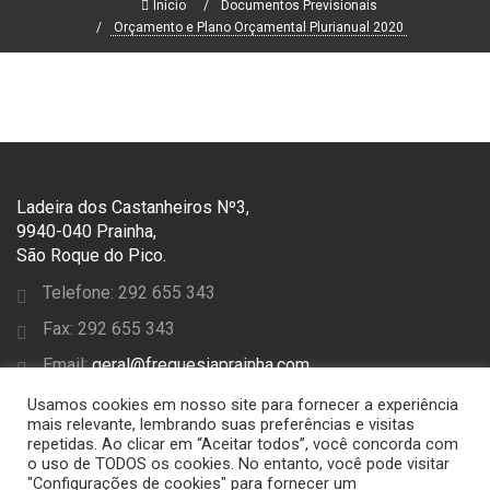
Início
Documentos Previsionais
Orçamento e Plano Orçamental Plurianual 2020
Ladeira dos Castanheiros Nº3,
9940-040 Prainha,
São Roque do Pico.
Telefone: 292 655 343
Fax: 292 655 343
Email:
geral@freguesiaprainha.com
Usamos cookies em nosso site para fornecer a experiência
SEGUE-NOS
mais relevante, lembrando suas preferências e visitas
repetidas. Ao clicar em “Aceitar todos”, você concorda com
o uso de TODOS os cookies. No entanto, você pode visitar
"Configurações de cookies" para fornecer um